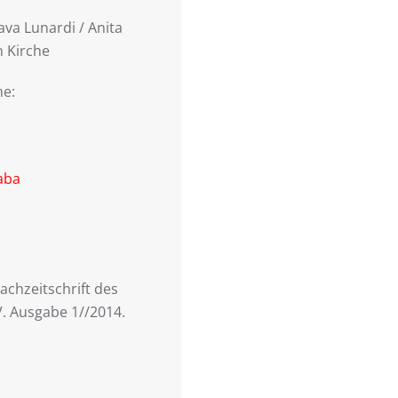
ava Lunardi / Anita
n Kirche
me:
aba
Fachzeitschrift des
. Ausgabe 1//2014.