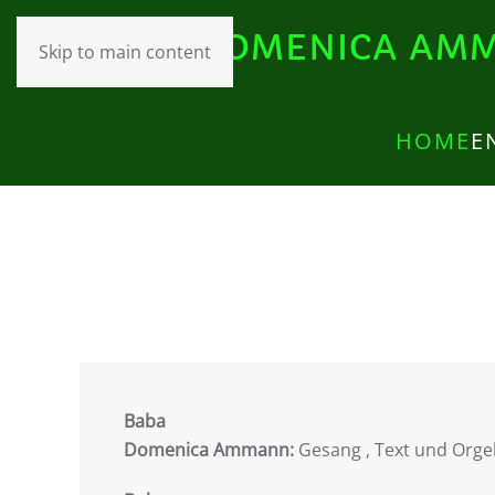
DOMENICA AMM
Skip to main content
HOME
E
Baba
Domenica Ammann:
Gesang , Text und Orge