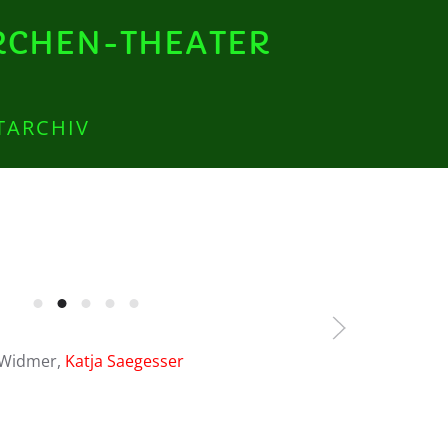
RCHEN-THEATER
T
ARCHIV
l Widmer,
Katja Saegesser